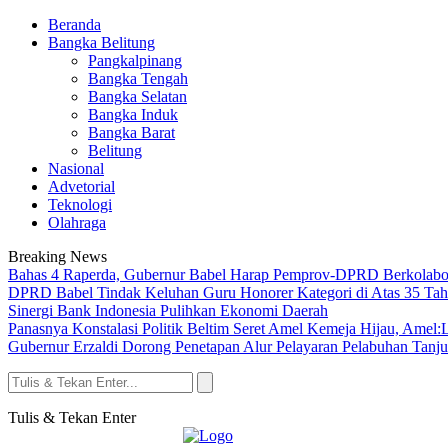
Beranda
Bangka Belitung
Pangkalpinang
Bangka Tengah
Bangka Selatan
Bangka Induk
Bangka Barat
Belitung
Nasional
Advetorial
Teknologi
Olahraga
Breaking News
Bahas 4 Raperda, Gubernur Babel Harap Pemprov-DPRD Berkolabo
DPRD Babel Tindak Keluhan Guru Honorer Kategori di Atas 35 Tah
Sinergi Bank Indonesia Pulihkan Ekonomi Daerah
Panasnya Konstalasi Politik Beltim Seret Amel Kemeja Hijau, Amel
Gubernur Erzaldi Dorong Penetapan Alur Pelayaran Pelabuhan Tanj
Tulis & Tekan Enter