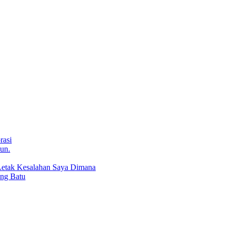
rasi
un.
:Letak Kesalahan Saya Dimana
ung Batu