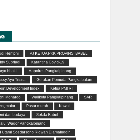
AG
udi Hentoni
PJ KETUA PKK PROVINSI BABEL
dy Supriadi
Karantina Covid-19
rya bhakti
Mapolres Pangkalpinang
ssy Ayu Trisna
Gerakan Pemuda Pangkalbalam
port Development Index
Ketua PMI RI
oni Monardo
Walikota Pangkalpinang
SAR
engmotor
Pasar murah
Kowal
eni dan budaya
Sekda Babel
aajul Waqor Pangkalpinang
ri Utami Soedarsono Ridwan Djamaluddin