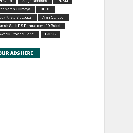
APOLRI
Siaga Bencana
PDAM
ecamatan Girimaya
BPBD
ya Krista Sidabutar
Amri Cahyadi
umah Sakit RS Darurat covid19 Babel
waslu Provinsi Babel
BMKG
OUR ADS HERE