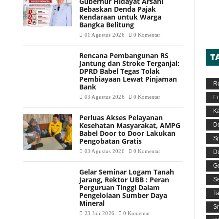
Gubernur Hidayat Arsani
Bebaskan Denda Pajak
Kendaraan untuk Warga
Bangka Belitung
01 Agustus 2026
0 Komentar
Rencana Pembangunan RS
T
Jantung dan Stroke Terganjal:
DPRD Babel Tegas Tolak
Pembiayaan Lewat Pinjaman
R
Bank
03 Agustus 2026
0 Komentar
Ed
Ka
Perluas Akses Pelayanan
Kesehatan Masyarakat, AMPG
De
Babel Door to Door Lakukan
S
Pengobatan Gratis
03 Agustus 2026
0 Komentar
D
G
Gelar Seminar Logam Tanah
Jarang, Rektor UBB : Peran
S
Perguruan Tinggi Dalam
T
Pengelolaan Sumber Daya
Mineral
S
23 Juli 2026
0 Komentar