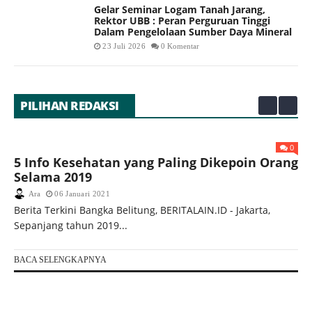
Gelar Seminar Logam Tanah Jarang,
Rektor UBB : Peran Perguruan Tinggi
Dalam Pengelolaan Sumber Daya Mineral
23 Juli 2026
0 Komentar
PILIHAN REDAKSI
0
5 Info Kesehatan yang Paling Dikepoin Orang
Te
Selama 2019
M
Ara
06 Januari 2021
Berita Terkini Bangka Belitung, BERITALAIN.ID - Jakarta,
BER
Sepanjang tahun 2019...
tan
BACA SELENGKAPNYA
BA