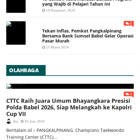
yang Wajib di Pelajari Tahun Ini
10 Desember 2024
0
Tekan Inflas, Pemkot Pangkalpinang
Bersama Bank Sumsel Babel Gelar Operasi
Pasar Murah
25 Maret 2024
OLAHRAGA
0
CTTC Raih Juara Umum Bhayangkara Presisi
Polda Babel 2026, Siap Melangkah ke Kapolri
Cup VII
Ara
30 Juni 2026
Beritalain.id – PANGKALPINANG. Champions Taekwondo
Training Center (CTTC)...