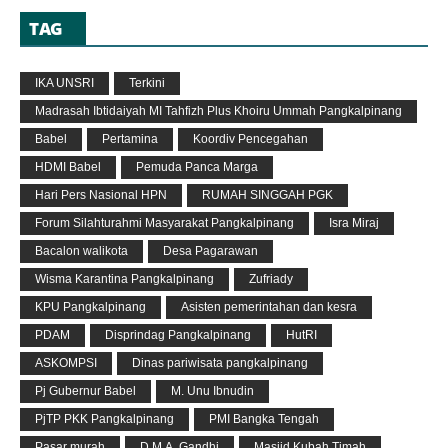
TAG
IKA UNSRI
Terkini
Madrasah Ibtidaiyah MI Tahfizh Plus Khoiru Ummah Pangkalpinang
Babel
Pertamina
Koordiv Pencegahan
HDMI Babel
Pemuda Panca Marga
Hari Pers Nasional HPN
RUMAH SINGGAH PGK
Forum Silahturahmi Masyarakat Pangkalpinang
Isra Miraj
Bacalon walikota
Desa Pagarawan
Wisma Karantina Pangkalpinang
Zufriady
KPU Pangkalpinang
Asisten pemerintahan dan kesra
PDAM
Disprindag Pangkalpinang
HutRI
ASKOMPSI
Dinas pariwisata pangkalpinang
Pj Gubernur Babel
M. Unu Ibnudin
PjTP PKK Pangkalpinang
PMI Bangka Tengah
Pasar murah
D.M.A. Gandhi
Masjid Kubah Timah