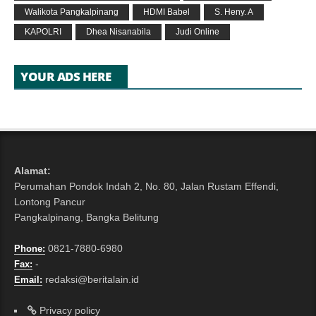
Walikota Pangkalpinang
HDMI Babel
S. Heny. A
KAPOLRI
Dhea Nisanabila
Judi Online
YOUR ADS HERE
Alamat:
Perumahan Pondok Indah 2, No. 80, Jalan Rustam Effendi,
Lontong Pancur
Pangkalpinang, Bangka Belitung
0821-7880-6980
Phone:
-
Fax:
redaksi@beritalain.id
Email:
Privacy policy