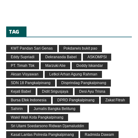
TAG
KWT Pandan Sari Genas
Pokdarwis bukit pao
Eddy Supriadi
Dekranasda Babel
ASKOMPSI
PT. Timah Tbk
Marzuki Alie
Doddy Iskandar
Aksan Visyawan
Letkol Arhan Agung Rahman
SDN 18 Pangkalpinang
Disprindag Pangkalpinang
Kejati Babel
Didit Srigusjaya
Desi Ayu Trisna
Bursa Efek Indonesia
DPRD Pangkalpinang
Zakat Fitrah
Sahirin
Jurnalis Bangka Belitung
Wakil Wali Kota Pangkalpinang
Sri Utami Soedarsono Ridwan Djamaluddin
Kasat Lantas Polresta Pangkalpinang
Radmida Dawam