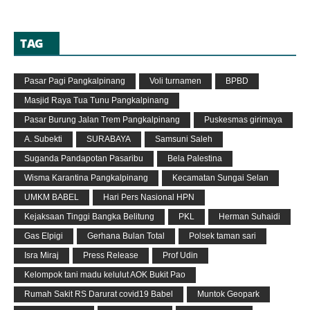
TAG
Pasar Pagi Pangkalpinang
Voli turnamen
BPBD
Masjid Raya Tua Tunu Pangkalpinang
Pasar Burung Jalan Trem Pangkalpinang
Puskesmas girimaya
A. Subekti
SURABAYA
Samsuni Saleh
Suganda Pandapotan Pasaribu
Bela Palestina
Wisma Karantina Pangkalpinang
Kecamatan Sungai Selan
UMKM BABEL
Hari Pers Nasional HPN
Kejaksaan Tinggi Bangka Belitung
PKL
Herman Suhaidi
Gas Elpigi
Gerhana Bulan Total
Polsek taman sari
Isra Miraj
Press Release
Prof Udin
Kelompok tani madu kelulut AOK Bukit Pao
Rumah Sakit RS Darurat covid19 Babel
Muntok Geopark