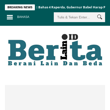
Bahas 4 Raperda, Gubernur Babel Harap Pe
BREAKING NEWS
BAHASA