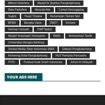
Mikron Antariksa
Masjid Al Quddus Pangkalpinang
Bela Palestina
Marzuki Alie
Camat Gerunggang
Sugito
Fauzi Trisana
Kecamatan Taman Sari
BPBD
Bangka Utara
DM27
Ermawi
Herman Suhaidi
DWP Babel
Masjid Soeprapto Soerparno
Walhi
Muhammad Taufik
Universitas Bangka Belitung
Serikat Media Siber Indonesia SMSI
Dikbud Pangkalpinang
Kemenag Kota Pangkalpinang
HUT Pemuda Pancasila
FTPC
Festival Anak Soleh Indonesia
Johan Al Hidayah
YOUR ADS HERE