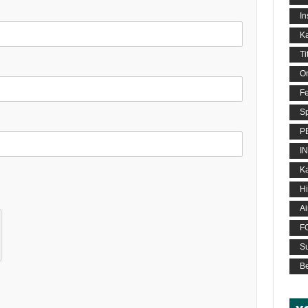
In
Ka
Ti
O
Fe
S
P
I
K
H
A
F
S
Be