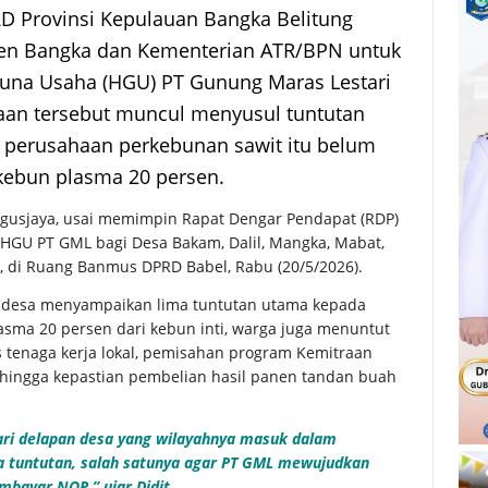
 Provinsi Kepulauan Bangka Belitung
en Bangka dan Kementerian ATR/BPN untuk
una Usaha (HGU) PT Gunung Maras Lestari
taan tersebut muncul menyusul tuntutan
i perusahaan perkebunan sawit itu belum
ebun plasma 20 persen.
rigusjaya, usai memimpin Rapat Dengar Pendapat (RDP)
HGU PT GML bagi Desa Bakam, Dalil, Mangka, Mabat,
n, di Ruang Banmus DPRD Babel, Rabu (20/5/2026).
an desa menyampaikan lima tuntutan utama kepada
asma 20 persen dari kebun inti, warga juga menuntut
 tenaga kerja lokal, pemisahan program Kemitraan
, hingga kepastian pembelian hasil panen tandan buah
dari delapan desa yang wilayahnya masuk dalam
 tuntutan, salah satunya agar PT GML mewujudkan
mbayar NOP,” ujar Didit.