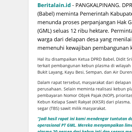
Beritalain.id
- PANGKALPINANG. DPRD
(Babel) meminta Pemerintah Kabupat
menunda proses perpanjangan Hak G
(GML) seluas 12 ribu hektare. Permin
warga dari delapan desa yang menila
memenuhi kewajiban pembangunan k
Hal itu disampaikan Ketua DPRD Babel, Didit S
terkait pembangunan kebun plasma di wilayah 
Bukit Layang, Kayu Besi, Sempan, dan Air Dure
Dalam rapat tersebut, masyarakat dari delap
perusahaan. Selain meminta realisasi kebun pl
pembayaran Nomor Objek Pajak (NOP), prioritas
Kebun Kelapa Sawit Rakyat (KKSR) dari plasma
segar (TBS) sawit milik masyarakat.
“Jadi hasil rapat ini kami mendengar tuntutan 
operasional PT GML. Mereka menyampaikan lima
plasma 20 persen dari kebun inti dan segera me