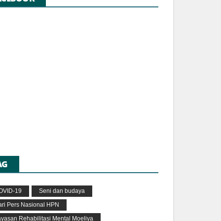
AG
OVID-19
Seni dan budaya
ari Pers Nasional HPN
yasan Rehabilitasi Mental Moeliya