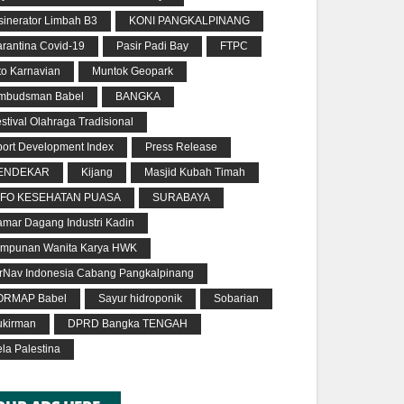
sinerator Limbah B3
KONI PANGKALPINANG
rantina Covid-19
Pasir Padi Bay
FTPC
to Karnavian
Muntok Geopark
mbudsman Babel
BANGKA
stival Olahraga Tradisional
port Development Index
Press Release
ENDEKAR
Kijang
Masjid Kubah Timah
NFO KESEHATAN PUASA
SURABAYA
amar Dagang Industri Kadin
impunan Wanita Karya HWK
irNav Indonesia Cabang Pangkalpinang
ORMAP Babel
Sayur hidroponik
Sobarian
ukirman
DPRD Bangka TENGAH
la Palestina