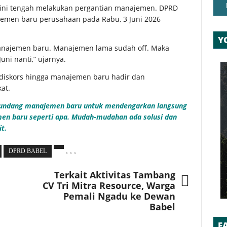
 ini tengah melakukan pergantian manajemen. DPRD
emen baru perusahaan pada Rabu, 3 Juni 2026
Y
 manajemen baru. Manajemen lama sudah off. Maka
ni nanti,” ujarnya.
 diskors hingga manajemen baru hadir dan
at.
engundang manajemen baru untuk mendengarkan langsung
men baru seperti apa. Mudah-mudahan ada solusi dan
t.
,
,
,
DPRD BABEL
Terkait Aktivitas Tambang
CV Tri Mitra Resource, Warga
Pemali Ngadu ke Dewan
Babel
F