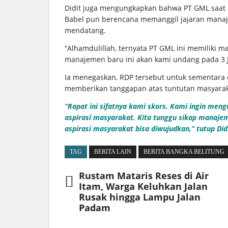
Didit juga mengungkapkan bahwa PT GML saat
Babel pun berencana memanggil jajaran manaj
mendatang.
“Alhamdulillah, ternyata PT GML ini memiliki
manajemen baru ini akan kami undang pada 3 Ju
Ia menegaskan, RDP tersebut untuk sementara
memberikan tanggapan atas tuntutan masyarak
“Rapat ini sifatnya kami skors. Kami ingin m
aspirasi masyarakat. Kita tunggu sikap manaje
aspirasi masyarakat bisa diwujudkan,” tutup Didi
TAG
BERITA LAIN
BERITA BANGKA BELITUNG
Rustam Mataris Reses di Air
Itam, Warga Keluhkan Jalan
Rusak hingga Lampu Jalan
Padam