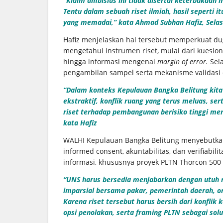
“Klaim ambisius ini tidak disertai keterbukaan 
Tentu dalam sebuah riset ilmiah, hasil seperti 
yang memadai,” kata Ahmad Subhan Hafiz, Selas
Hafiz menjelaskan hal tersebut memperkuat dug
mengetahui instrumen riset, mulai dari kuesion
hingga informasi mengenai
margin of error.
Sel
pengambilan sampel serta mekanisme validasi 
“Dalam konteks Kepulauan Bangka Belitung kita 
ekstraktif, konflik ruang yang terus meluas, se
riset terhadap pembangunan berisiko tinggi mer
kata Hafiz
WALHI Kepulauan Bangka Belitung menyebutkan i
informed consent, akuntabilitas, dan verifiabili
informasi, khususnya proyek PLTN Thorcon 500
“UNS harus bersedia menjabarkan dengan utuh ri
imparsial bersama pakar, pemerintah daerah, o
Karena riset tersebut harus bersih dari konflik 
opsi penolakan, serta framing PLTN sebagai solus