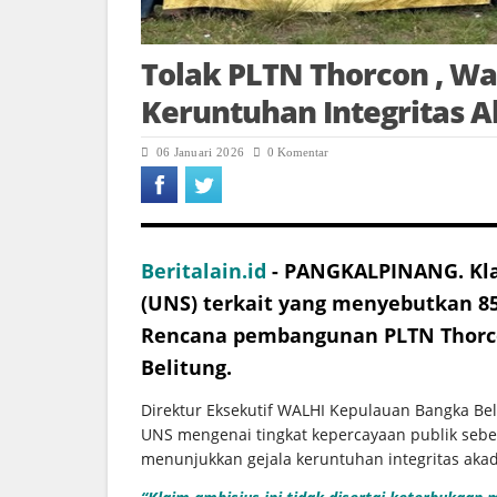
Tolak PLTN Thorcon , Wal
Keruntuhan Integritas 
06 Januari 2026
0 Komentar
Beritalain.id
- PANGKALPINANG. Klai
(UNS) terkait yang menyebutkan 8
Rencana pembangunan
PLTN
Thorc
Belitung.
Direktur Eksekutif WALHI Kepulauan Bangka B
UNS mengenai tingkat kepercayaan publik se
menunjukkan gejala keruntuhan integritas aka