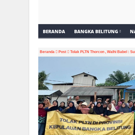
BERANDA
BANGKA BELITUNG
N
Beranda
Post
Tolak PLTN Thorcon , Walhi Babel : S