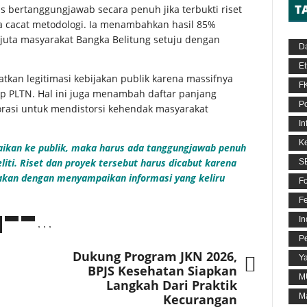
T
s bertanggungjawab secara penuh jika terbukti riset
serta cacat metodologi. Ia menambahkan hasil 85%
 juta masyarakat Bangka Belitung setuju dengan
D
Et
tkan legitimasi kebijakan publik karena massifnya
F
p PLTN. Hal ini juga menambah daftar panjang
P
orasi untuk mendistorsi kehendak masyarakat
In
K
paikan ke publik, maka harus ada tanggungjawab penuh
liti. Riset dan proyek tersebut harus dicabut karena
S
akan dengan menyampaikan informasi yang keliru
F
Fe
I
,
,
,
P
Dukung Program JKN 2026,
Ya
BPJS Kesehatan Siapkan
M
Langkah Dari Praktik
Kecurangan
M