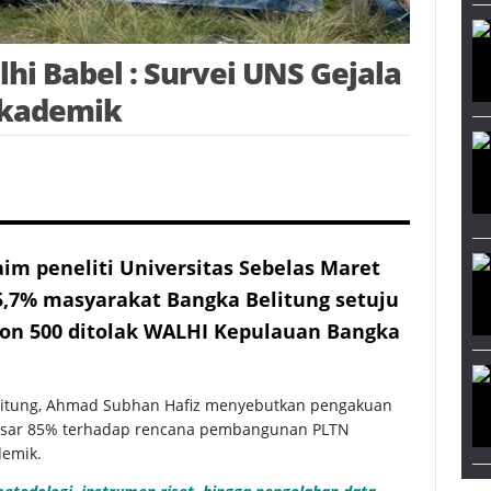
hi Babel : Survei UNS Gejala
Akademik
m peneliti Universitas Sebelas Maret
5,7% masyarakat Bangka Belitung setuju
on 500 ditolak WALHI Kepulauan Bangka
elitung, Ahmad Subhan Hafiz menyebutkan pengakuan
besar 85% terhadap rencana pembangunan PLTN
demik.