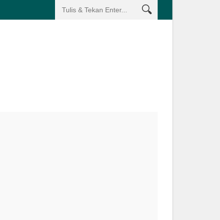
an Saya Dimana
Gubernur Erzaldi Dorong Penetapan Alur Pelayara