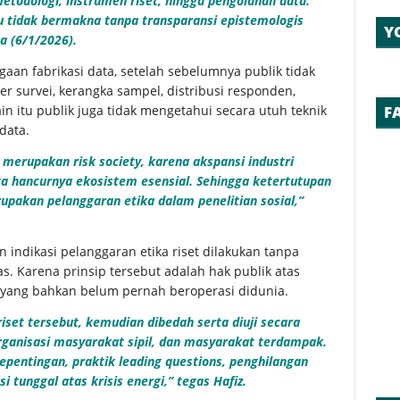
metodologi, instrumen riset, hingga pengolahan data.
itu tidak bermakna tanpa transparansi epistemologis
Y
a (6/1/2026).
aan fabrikasi data, setelah sebelumnya publik tidak
er survei, kerangka sampel, distribusi responden,
ain itu publik juga tidak mengetahui secara utuh teknik
F
data.
merupakan risk society, karena akspansi industri
rta hancurnya ekosistem esensial. Sehingga ketertutupan
upakan pelanggaran etika dalam penelitian sosial,”
ndikasi pelanggaran etika riset dilakukan tanpa
tas. Karena prinsip tersebut adalah hak publik atas
 yang bahkan belum pernah beroperasi didunia.
set tersebut, kemudian dibedah serta diuji secara
rganisasi masyarakat sipil, dan masyarakat terdampak.
kepentingan, praktik leading questions, penghilangan
i tunggal atas krisis energi,” tegas Hafiz.