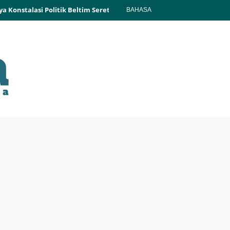
talasi Politik Beltim Seret Amel Kemeja Hijau, Amel:Letak Kesalah
BAHASA