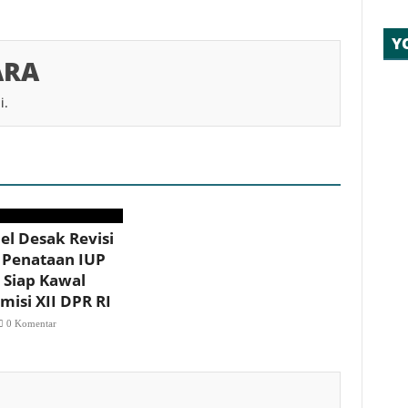
Y
ARA
i.
l Desak Revisi
 Penataan IUP
 Siap Kawal
misi XII DPR RI
0 Komentar