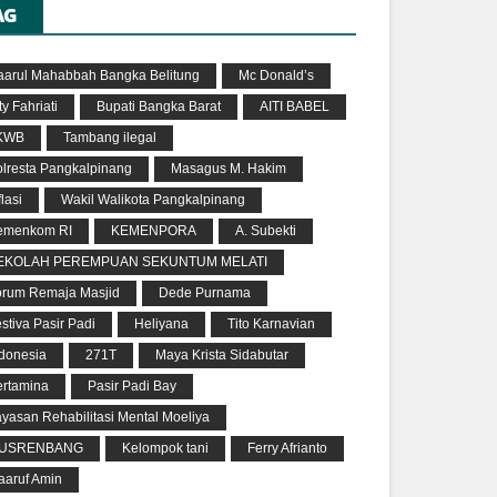
AG
aarul Mahabbah Bangka Belitung
Mc Donald’s
ty Fahriati
Bupati Bangka Barat
AITI BABEL
KWB
Tambang ilegal
olresta Pangkalpinang
Masagus M. Hakim
flasi
Wakil Walikota Pangkalpinang
emenkom RI
KEMENPORA
A. Subekti
EKOLAH PEREMPUAN SEKUNTUM MELATI
orum Remaja Masjid
Dede Purnama
stiva Pasir Padi
Heliyana
Tito Karnavian
ndonesia
271T
Maya Krista Sidabutar
ertamina
Pasir Padi Bay
yasan Rehabilitasi Mental Moeliya
USRENBANG
Kelompok tani
Ferry Afrianto
aaruf Amin