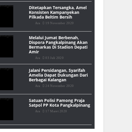
Ditetapkan Tersangka, Amel
Konsisten Kampanyekan
Pilkada Beltim Bersih
Ara
19 November 2020
Melalui Jumat Berbenah,
Dispora Pangkalpinang Akan
Bermarkas Di Stadion Depati
Amir
Ara
03 Juli 2020
Jalani Persidangan, Syarifah
Amelia Dapat Dukungan Dari
Berbagai Kalangan
Ara
24 November 2020
Satuan Polisi Pamong Praja
Satpol PP Kota Pangkalpinang
Ara
17 Maret 2020