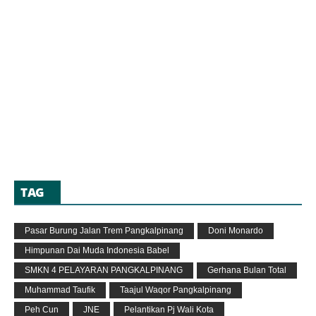
TAG
Pasar Burung Jalan Trem Pangkalpinang
Doni Monardo
Himpunan Dai Muda Indonesia Babel
SMKN 4 PELAYARAN PANGKALPINANG
Gerhana Bulan Total
Muhammad Taufik
Taajul Waqor Pangkalpinang
Peh Cun
JNE
Pelantikan Pj Wali Kota