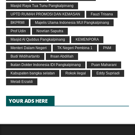
Masjid Raya Tua Tunu Pangkalpinang
UPTD RUMAH PROMOSI DAN KEMASAN
Fauzi Trisana
BKPRMI
Majelis Ulama Indonesia MUI Pangkalpinang
Prof Udin
Novrian Saputra
Masjid Al Quddus Pangkalpinang
KEMENPORA
Menteri Dalam Negeri
TK Negeri Pembina 1
PNM
Budi Widihartanto
Ihsan Abdillah
Ikatan Dokter Indonesia IDI Pangkalpinang
Puan Maharani
Kabupaten bangka selatan
Rokok ilegal
Eddy Supriadi
Melati Erzaldi
YOUR ADS HERE