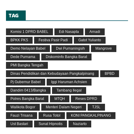
TAG
Komisi 1 DPRD BABEL
Edi Nasapta
Arnadi
BPKK PKS
Festiva Pasir Padi
Gatot Yulianto
Demo Nelayan Babel
Dwi Purnaningsih
Mangrove
Dede Purnama
Diskominfo Bangka Barat
PMI Bangka Tengah
Dinas Pendidikan dan Kebudayaan Pangkalpinang
BPBD
Pj Gubernur Babel
Iggi Haruman Achsien
Dandim 0413/Bangka
Tambang Ilegal
Polres Bangka Barat
MTQH
Reses DPRD
Walikota Bogor
Menteri Dalam Negeri
TJSL
Fauzi Trisana
Rusa Totol
KONI PANGKALPINANG
Ust Bastari
Sunat Hipnotis
Naziarto