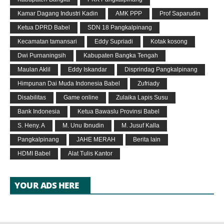
Kamar Dagang Industri Kadin
AMK PPP
Prof Saparudin
Ketua DPRD Babel
SDN 18 Pangkalpinang
Kecamatan tamansari
Eddy Supriadi
Kotak kosong
Dwi Purnaningsih
Kabupaten Bangka Tengah
Maulan Aklil
Eddy Iskandar
Disprindag Pangkalpinang
Himpunan Dai Muda Indonesia Babel
Zufriady
Disabilitas
Game online
Zulaika Lapis Susu
Bank Indonesia
Ketua Bawaslu Provinsi Babel
S. Heny. A
M. Unu Ibnudin
M. Jusuf Kalla
Pangkalpinang
JAHE MERAH
Berita lain
HDMI Babel
Alat Tulis Kantor
YOUR ADS HERE