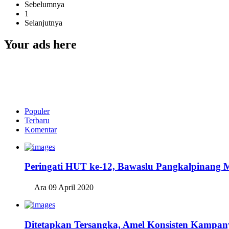
Sebelumnya
1
Selanjutnya
Your ads here
Populer
Terbaru
Komentar
Peringati HUT ke-12, Bawaslu Pangkalpinang 
Ara
09 April 2020
Ditetapkan Tersangka, Amel Konsisten Kampany