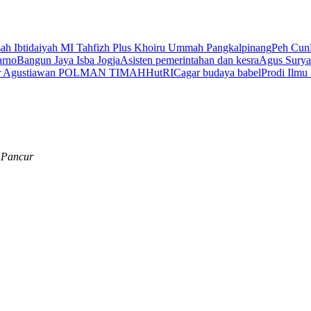
ah Ibtidaiyah MI Tahfizh Plus Khoiru Ummah Pangkalpinang
Peh Cun
arno
Bangun Jaya
Isba Jogja
Asisten pemerintahan dan kesra
Agus Sury
r Agustiawan
POLMAN TIMAH
HutRI
Cagar budaya babel
Prodi Ilmu 
 Pancur