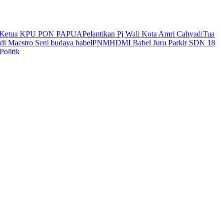
Ketua KPU
PON PAPUA
Pelantikan Pj Wali Kota
Amri Cahyadi
Tua
adi
Maestro Seni budaya babel
PNM
HDMI Babel
Juru Parkir
SDN 18
Politik