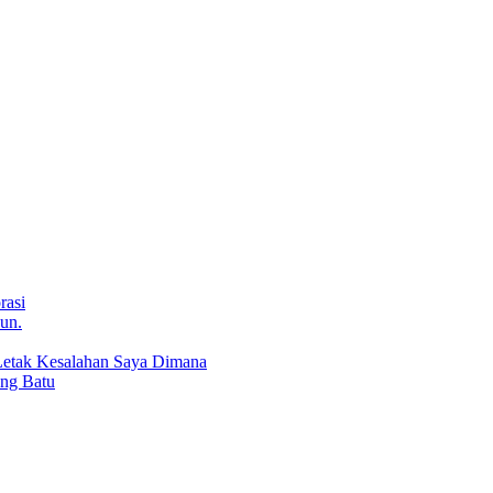
rasi
un.
:Letak Kesalahan Saya Dimana
ung Batu