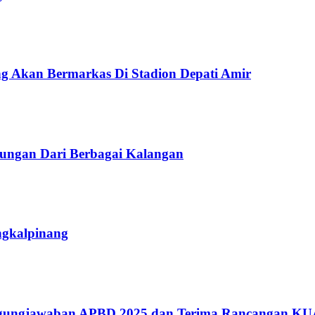
ng Akan Bermarkas Di Stadion Depati Amir
kungan Dari Berbagai Kalangan
ngkalpinang
gungjawaban APBD 2025 dan Terima Rancangan KU