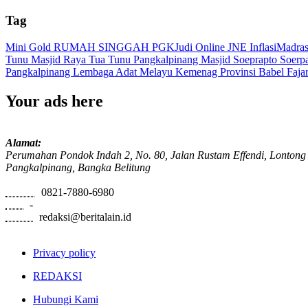
Tag
Mini Gold
RUMAH SINGGAH PGK
Judi Online
JNE
Inflasi
Madras
Tunu
Masjid Raya Tua Tunu Pangkalpinang
Masjid Soeprapto Soerp
Pangkalpinang
Lembaga Adat Melayu
Kemenag Provinsi Babel
Faja
Your ads here
Alamat:
Perumahan Pondok Indah 2, No. 80, Jalan Rustam Effendi, Lontong
Pangkalpinang, Bangka Belitung
Phone:
0821-7880-6980
Fax:
-
Email:
redaksi@beritalain.id
Privacy policy
REDAKSI
Hubungi Kami