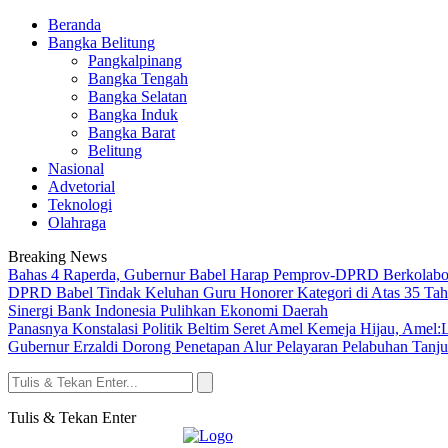
Beranda
Bangka Belitung
Pangkalpinang
Bangka Tengah
Bangka Selatan
Bangka Induk
Bangka Barat
Belitung
Nasional
Advetorial
Teknologi
Olahraga
Breaking News
Bahas 4 Raperda, Gubernur Babel Harap Pemprov-DPRD Berkolabo
DPRD Babel Tindak Keluhan Guru Honorer Kategori di Atas 35 Tah
Sinergi Bank Indonesia Pulihkan Ekonomi Daerah
Panasnya Konstalasi Politik Beltim Seret Amel Kemeja Hijau, Amel
Gubernur Erzaldi Dorong Penetapan Alur Pelayaran Pelabuhan Tanj
Tulis & Tekan Enter