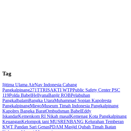
Tag
Ijitima Ulama
AirNav Indonesia Cabang
Pangkalpinang
271T
TRISAKTI
WTP
Public Safety Center PSC
119
Polda Babel
Hellyana
Banjir ROB
Pelabuhan
Pangkalbalam
Bangka Utara
Muhammad Sopian
Kapolresta
Pangkalpinang
Miego
Museum Timah Indonesia Pangkalpinang
Kapolres Bangka Barat
Ombudsman Babel
Eddy
Iskandar
Kemenkom RI
Nikah masal
Kemenag Kota Pangkalpinang
Keuangan
Kelompok tani
MUSRENBANG
Kelurahan Temberan
KWT Pandan Sari Genas
PDAM
Masjid Qubah Timah
Ikatan