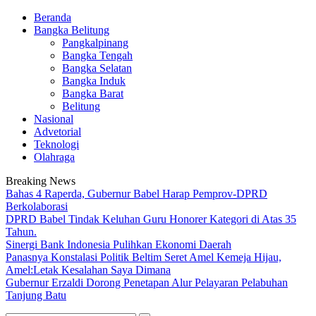
Beranda
Bangka Belitung
Pangkalpinang
Bangka Tengah
Bangka Selatan
Bangka Induk
Bangka Barat
Belitung
Nasional
Advetorial
Teknologi
Olahraga
Breaking News
Bahas 4 Raperda, Gubernur Babel Harap Pemprov-DPRD
Berkolaborasi
DPRD Babel Tindak Keluhan Guru Honorer Kategori di Atas 35
Tahun.
Sinergi Bank Indonesia Pulihkan Ekonomi Daerah
Panasnya Konstalasi Politik Beltim Seret Amel Kemeja Hijau,
Amel:Letak Kesalahan Saya Dimana
Gubernur Erzaldi Dorong Penetapan Alur Pelayaran Pelabuhan
Tanjung Batu